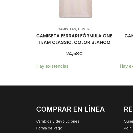
,
CAMISETAS
HOMBRE
CAMISETA FERRARI FÓRMULA ONE
CAM
TEAM CLASSIC. COLOR BLANCO
24,58
€
Hay existencias
Hay ex
COMPRAR EN LÍNEA
RE
Cambios y devoluciones
Quié
Forma de Pago
Polít