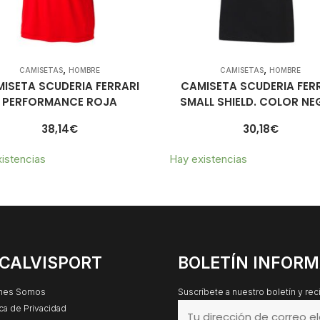
,
,
CAMISETAS
HOMBRE
CAMISETAS
HOMBRE
ISETA SCUDERIA FERRARI
CAMISETA SCUDERIA FER
PERFORMANCE ROJA
SMALL SHIELD. COLOR N
38,14
€
30,18
€
istencias
Hay existencias
CALVISPORT
BOLETÍN INFORM
nes Somos
Suscríbete a nuestro boletín y re
ica de Privacidad