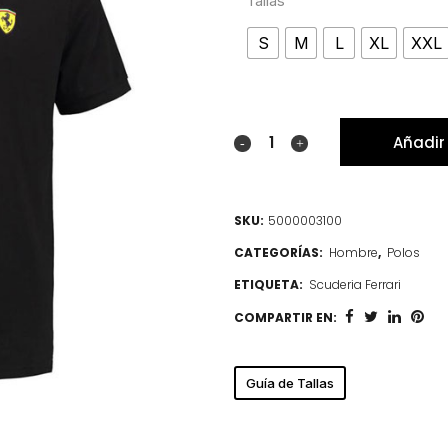
Tallas
S
M
L
XL
XXL
Añadir 
SKU:
5000003100
CATEGORÍAS:
Hombre
,
Polos
ETIQUETA:
Scuderia Ferrari
COMPARTIR EN:
Guía de Tallas